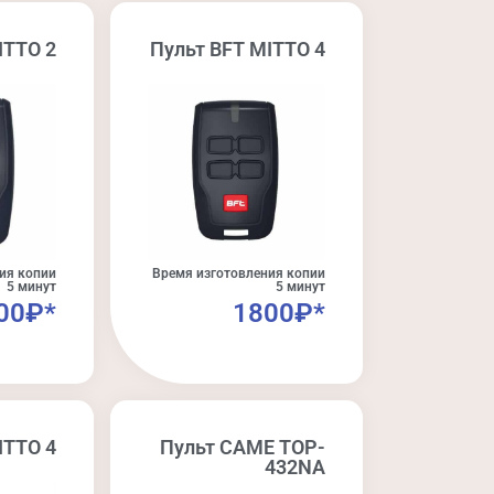
ITTO 2
Пульт BFT MITTO 4
ия копии
Время изготовления копии
5 минут
5 минут
00₽*
1800₽*
ITTO 4
Пульт CAME TOP-
432NA