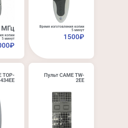
 МГц
Время изготовления копии
5 минут
1500₽
ия копии
5 минут
000₽
E TOP-
Пульт CAME TW-
434EE
2EE