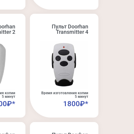
oorhan
Пульт Doorhan
itter 2
Transmitter 4
ия копии
Время изготовления копии
5 минут
5 минут
00₽*
1800₽*