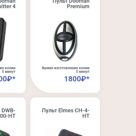
oorhan
Пульт Doorhan
itter 4
Premium
ия копии
Время изготовления копии
5 минут
5 минут
00₽*
1800₽*
s DWB-
Пульт Elmes CH-4-
100-HT
HT