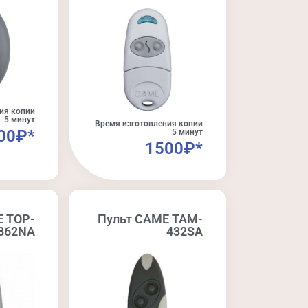
ия копии
5 минут
Время изготовления копии
00₽*
5 минут
1500₽*
E TOP-
Пульт CAME TAM-
862NA
432SA