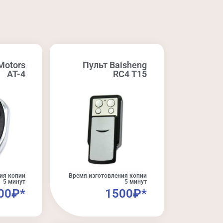
Motors
Пульт Baisheng
AT-4
RC4 T15
ия копии
Время изготовления копии
5 минут
5 минут
00₽*
1500₽*