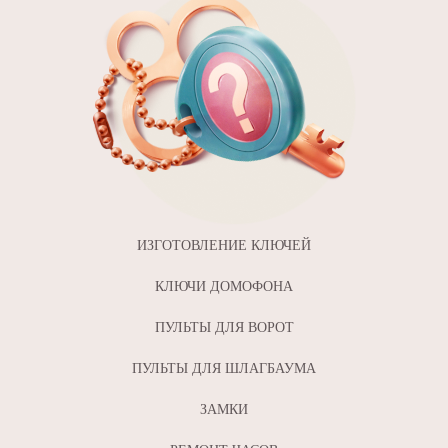
ИЗГОТОВЛЕНИЕ КЛЮЧЕЙ
КЛЮЧИ ДОМОФОНА
ПУЛЬТЫ ДЛЯ ВОРОТ
ПУЛЬТЫ ДЛЯ ШЛАГБАУМА
ЗАМКИ