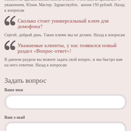
уважением, Юлия. Мастер: Здравствуйте, копия 150 рублей. Назад
к вопросам
Сколько стоит универсальный ключ для
домофона?
Сергей, добрый день. Такие ключи мы не делаем. Назад к вопросам
Уважаемые клиенты, у нас появился новый
раздел «Вопрос-ответ»!
В данном разделе вы можете задать свой вопрос, и мы быстро вам
на него ответим. Назад к вопросам
Задать вопрос
Ваше имя
Ваш e-mail