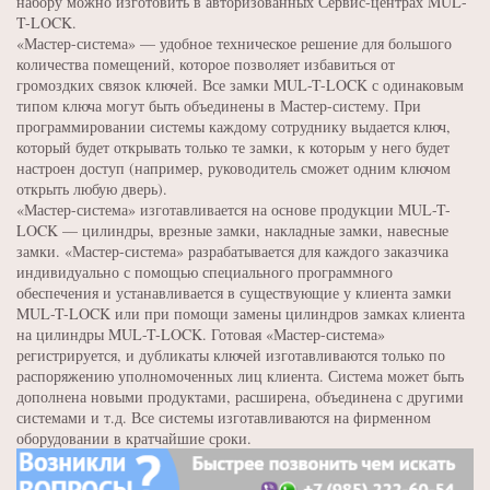
набору можно изготовить в авторизованных Сервис-центрах MUL-
T-LOCK.
«Мастер-система» — удобное техническое решение для большого
количества помещений, которое позволяет избавиться от
громоздких связок ключей. Все замки MUL-T-LOCK с одинаковым
типом ключа могут быть объединены в Мастер-систему. При
программировании системы каждому сотруднику выдается ключ,
который будет открывать только те замки, к которым у него будет
настроен доступ (например, руководитель сможет одним ключом
открыть любую дверь).
«Мастер-система» изготавливается на основе продукции MUL-T-
LOCK — цилиндры, врезные замки, накладные замки, навесные
замки. «Мастер-система» разрабатывается для каждого заказчика
индивидуально с помощью специального программного
обеспечения и устанавливается в существующие у клиента замки
MUL-T-LOCK или при помощи замены цилиндров замках клиента
на цилиндры MUL-T-LOCK. Готовая «Мастер-система»
регистрируется, и дубликаты ключей изготавливаются только по
распоряжению уполномоченных лиц клиента. Система может быть
дополнена новыми продуктами, расширена, объединена с другими
системами и т.д. Все системы изготавливаются на фирменном
оборудовании в кратчайшие сроки.