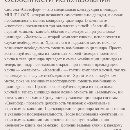
Система «Светофор» — это специальная конструкция цилиндра
MUL-T-LOCK, которая позволяет самостоятельно дважды, в случае
необходимости, менять кодировку цилиндра. В комплекте
«светофор» поставляется три комплекта ключей: «Зеленый» —
первый комплект ключей, обычно используется при установке
цилиндра. «Желтый» — второй комплект ключей, используется в
случае необходимости. Храните его в надежном месте, пока не
возникнет необходимость сменить комбинацию цилиндра. Просто
воспользуйтесь одним из «желтых» ключей (поворот «желтого»
ключа в теле цилиндра приведет к смене комбинации цилиндра) и
теперь цилиндр невозможно открыть при помощи предыдущего
ключа — «зеленого». «Красный» — третий комплект ключей, так же
используется в случае необходимости. Храните его в надёжном
месте, пока не возникнет необходимости сменить комби­нацию
цилиндра снова. Просто воспользуйтесь одним из «красных»
ключей и теперь цилиндр невозможно открыть ни «зелеными», ни
«желтыми» ключами. Сразу после установки цилиндра системы
«Светофор» проверьте целостность упаковок с «желтыми» и
«красными» ключами. Перекодирование цилиндра возможно только
в указанной последовательности. После пользования «желтыми» и
«красными» ключами самостоятельно вернуть комбинацию
«зеленого» ключа невозможно. Дополнительные ключи к каждому